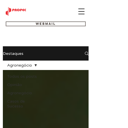
Webmail
Destaques
Agronegócio
Todos os posts
Opinião
Agronegócio
Casos de
Sucesso